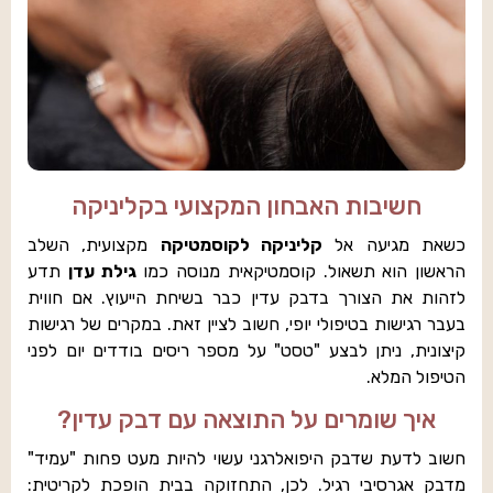
חשיבות האבחון המקצועי בקליניקה
כשאת מגיעה אל
קליניקה לקוסמטיקה
מקצועית, השלב
הראשון הוא תשאול. קוסמטיקאית מנוסה כמו
גילת עדן
תדע
לזהות את הצורך בדבק עדין כבר בשיחת הייעוץ. אם חווית
בעבר רגישות בטיפולי יופי, חשוב לציין זאת. במקרים של רגישות
קיצונית, ניתן לבצע "טסט" על מספר ריסים בודדים יום לפני
הטיפול המלא.
איך שומרים על התוצאה עם דבק עדין?
חשוב לדעת שדבק היפואלרגני עשוי להיות מעט פחות "עמיד"
מדבק אגרסיבי רגיל. לכן, התחזוקה בבית הופכת לקריטית: