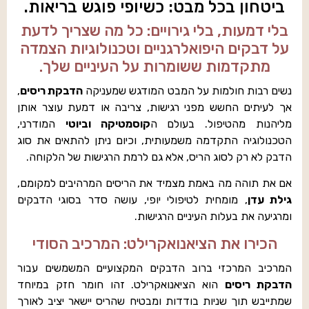
ביטחון בכל מבט: כשיופי פוגש בריאות.
בלי דמעות, בלי גירויים: כל מה שצריך לדעת
על דבקים היפואלרגניים וטכנולוגיות הצמדה
מתקדמות ששומרות על העיניים שלך.
נשים רבות חולמות על המבט המודגש שמעניקה
הדבקת ריסים
,
אך לעיתים החשש מפני רגישות, צריבה או דמעת עוצר אותן
מליהנות מהטיפול. בעולם ה
קוסמטיקה וביוטי
המודרני,
הטכנולוגיה התקדמה משמעותית, וכיום ניתן להתאים את סוג
הדבק לא רק לסוג הריס, אלא גם לרמת הרגישות של הלקוחה.
אם את תוהה מה באמת מצמיד את הריסים המרהיבים למקומם,
גילת עדן
, מומחית לטיפולי יופי, עושה סדר בסוגי הדבקים
ומרגיעה את בעלות העיניים הרגישות.
הכירו את הציאנואקרילט: המרכיב הסודי
המרכיב המרכזי ברוב הדבקים המקצועיים המשמשים עבור
הדבקת ריסים
הוא הציאנואקרילט. זהו חומר חזק במיוחד
שמתייבש תוך שניות בודדות ומבטיח שהריס יישאר יציב לאורך