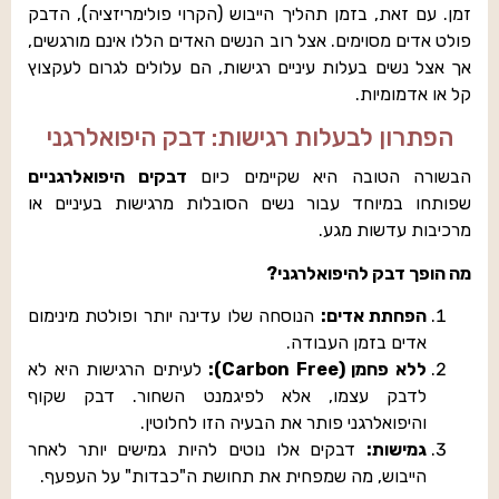
זמן. עם זאת, בזמן תהליך הייבוש (הקרוי פולימריזציה), הדבק
פולט אדים מסוימים. אצל רוב הנשים האדים הללו אינם מורגשים,
אך אצל נשים בעלות עיניים רגישות, הם עלולים לגרום לעקצוץ
קל או אדמומיות.
הפתרון לבעלות רגישות: דבק היפואלרגני
הבשורה הטובה היא שקיימים כיום
דבקים היפואלרגניים
שפותחו במיוחד עבור נשים הסובלות מרגישות בעיניים או
מרכיבות עדשות מגע.
מה הופך דבק להיפואלרגני?
הפחתת אדים:
הנוסחה שלו עדינה יותר ופולטת מינימום
אדים בזמן העבודה.
ללא פחמן (Carbon Free):
לעיתים הרגישות היא לא
לדבק עצמו, אלא לפיגמנט השחור. דבק שקוף
והיפואלרגני פותר את הבעיה הזו לחלוטין.
גמישות:
דבקים אלו נוטים להיות גמישים יותר לאחר
הייבוש, מה שמפחית את תחושת ה"כבדות" על העפעף.