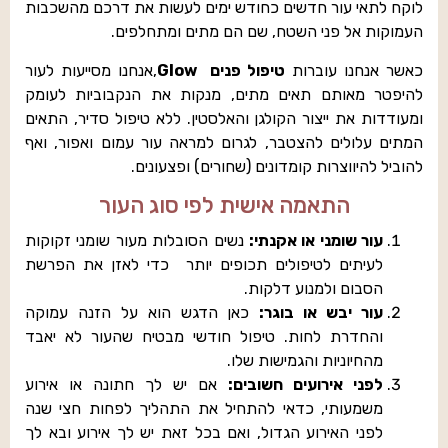
לוקח לתאי עור חדשים כחודש ימים לעשות את דרכם מהשכבות
העמוקות אל פני השטח, שם הם מתים ומתחלפים.
כאשר אנחנו עוברות
טיפול פנים Glow
,אנחנו מסייעות לעור
להיפטר מאותם תאים מתים, מנקות את הנקבוביות לעומק
ומעודדות את ייצור הקולגן והאלסטין. ללא טיפול סדיר, התאים
המתים עלולים להצטבר, לגרום למראה עור עמום ואפור, ואף
להוביל להיווצרות קומדונים (שחורים) ופצעונים.
התאמה אישית לפי סוג העור
עור שומני או אקנתי:
נשים הסובלות מעור שומני זקוקות
לעיתים לטיפולים תכופים יותר כדי לאזן את הפרשת
הסבום ולמנוע דלקות.
עור יבש או בוגר:
כאן הדגש הוא על הזנה עמוקה
והחדרת לחות. טיפול חודשי מבטיח שהעור לא יאבד
מהחיוניות והגמישות שלו.
לפני אירועים חשובים:
אם יש לך חתונה או אירוע
משמעותי, כדאי להתחיל את התהליך לפחות חצי שנה
לפני האירוע הגדול, ואם בכל זאת יש לך אירוע ובא לך