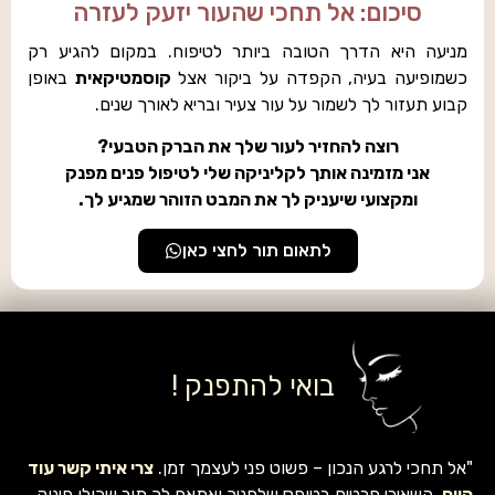
סיכום: אל תחכי שהעור יזעק לעזרה
מניעה היא הדרך הטובה ביותר לטיפוח. במקום להגיע רק
כשמופיעה בעיה, הקפדה על ביקור אצל
קוסמטיקאית
באופן
קבוע תעזור לך לשמור על עור צעיר ובריא לאורך שנים.
רוצה להחזיר לעור שלך את הברק הטבעי?
אני מזמינה אותך לקליניקה שלי לטיפול פנים מפנק
ומקצועי שיעניק לך את המבט הזוהר שמגיע לך.
לתאום תור לחצי כאן
בואי להתפנק !
"אל תחכי לרגע הנכון – פשוט פני לעצמך זמן.
צרי איתי קשר עוד
היום
, השאירי פרטים בטופס שלפניך ואתאם לך תור שכולו פינוק