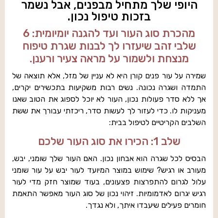
היופי שלך מתחיל מבפנים, אבל נשמר
בזכות טיפול נכון.
מהכרת סוג העור ועד להגנה יומיומית: 6
שלבי זהב שיעזרו לך לבנות שגרת טיפוח
מנצחת ולשמור על מראה צעיר ורענן.
שמירה על עור פנים קורן היא לא עניין של מזל, אלא תוצאה של
התמדה ושגרה נכונה. נשים רבות משקיעות בתכשירים יקרים,
אך ללא סדר פעולות נכון, העור לא יוכל לספוג את הטוב שאנו
מעניקות לו. כדי לעזור לך לעשות סדר, ריכזתי עבורך את ששת
השלבים הקריטיים לטיפול בבית:
שלב 1: הכירו את סוג העור שלכם
הבסיס לכל שגרה הוא אבחון נכון. האם העור שלך שומני, יבש,
מעורב או רגיש? שימוש במוצר המיועד לעור יבש על עור שומני
עלול לגרום להתפרצות פצעונים, בעוד שמוצר חזק מדי לעור
רגיש יגרום לאדמומיות. זיהוי נכון של סוג העור מאפשר התאמת
חומרים פעילים שיעבדו איתך, ולא נגדך.