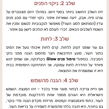
שלב 2: ניקוי הפנים
זהו השלב החשוב ביותר בסוף היום. במהלך היום מצטברים על
עורנו פיח, אבק, זיעה ושאריות איפור. ניקוי יסודי עם סבון פנים
עדין (המותאם לסוג העור!) מאפשר לנקבוביות לנשום ומכין את
השטח לשלבים הבאים. זכרי: לעולם לא הולכים לישון עם איפור.
שלב 3: לחות
גם עור שומני זקוק ללחות. קרם לחות איכותי נועל את המים
בתוך העור, מונע התייבשות ויוצר מחסום הגנה מפני נזקי
הסביבה. בטיפולי
טיפול פנים Glow
בקליניקה, אנו שמים דגש
מיוחד על החדרת לחות עמוקה, אך התחזוקה היומיומית בבית
היא זו שמשמרת את התוצאה.
שלב 4: הגנה מהשמש
אם היית צריכה לבחור מוצר אחד בלבד – זהו המנצח. השמש
הישראלית היא הגורם מספר אחת להזדקנות מוקדמת של
העור, כתמי פיגמנטציה וקמטים. מריחת מקדם הגנה מדי בוקר,
גם בחורף, היא חובה בלתי מתפשרת לשמירה על בריאות העור.