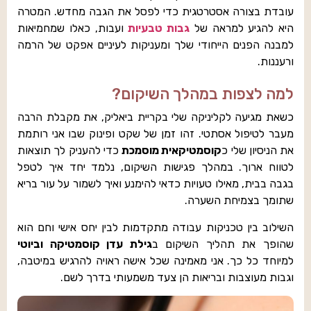
עובדת בצורה אסטרטגית כדי לפסל את הגבה מחדש. המטרה
היא להגיע למראה של
גבות טבעיות
ועבות, כאלו שמחמיאות
למבנה הפנים הייחודי שלך ומעניקות לעיניים אפקט של הרמה
ורעננות.
למה לצפות במהלך השיקום?
כשאת מגיעה לקליניקה שלי בקריית ביאליק, את מקבלת הרבה
מעבר לטיפול אסתטי. זהו זמן של שקט ופינוק שבו אני רותמת
את הניסיון שלי כ
קוסמטיקאית מוסמכת
כדי להעניק לך תוצאות
לטווח ארוך. במהלך פגישות השיקום, נלמד יחד איך לטפל
בגבה בבית, מאילו טעויות כדאי להימנע ואיך לשמור על עור בריא
שתומך בצמיחת השערה.
השילוב בין טכניקות עבודה מתקדמות לבין יחס אישי וחם הוא
שהופך את תהליך השיקום ב
גילת עדן קוסמטיקה וביוטי
למיוחד כל כך. אני מאמינה שכל אישה ראויה להרגיש במיטבה,
וגבות מעוצבות ובריאות הן צעד משמעותי בדרך לשם.