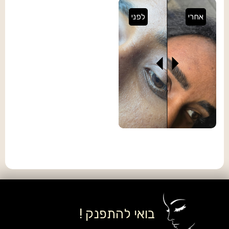
אחרי
לפני
בואי להתפנק !