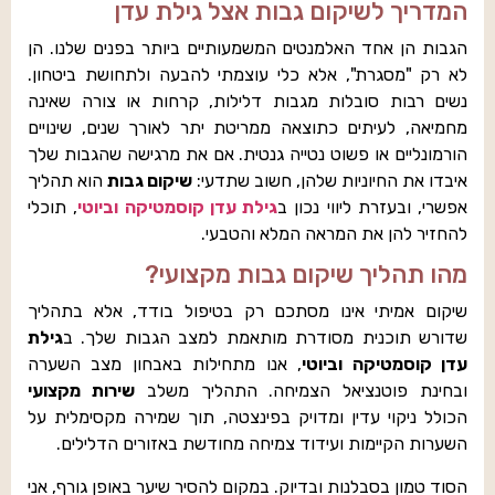
המדריך לשיקום גבות אצל גילת עדן
הגבות הן אחד האלמנטים המשמעותיים ביותר בפנים שלנו. הן
לא רק "מסגרת", אלא כלי עוצמתי להבעה ולתחושת ביטחון.
נשים רבות סובלות מגבות דלילות, קרחות או צורה שאינה
מחמיאה, לעיתים כתוצאה ממריטת יתר לאורך שנים, שינויים
הורמונליים או פשוט נטייה גנטית. אם את מרגישה שהגבות שלך
איבדו את החיוניות שלהן, חשוב שתדעי:
שיקום גבות
הוא תהליך
אפשרי, ובעזרת ליווי נכון ב
גילת עדן קוסמטיקה וביוטי
, תוכלי
להחזיר להן את המראה המלא והטבעי.
מהו תהליך שיקום גבות מקצועי?
שיקום אמיתי אינו מסתכם רק בטיפול בודד, אלא בתהליך
שדורש תוכנית מסודרת מותאמת למצב הגבות שלך. ב
גילת
עדן קוסמטיקה וביוטי
, אנו מתחילות באבחון מצב השערה
ובחינת פוטנציאל הצמיחה. התהליך משלב
שירות מקצועי
הכולל ניקוי עדין ומדויק בפינצטה, תוך שמירה מקסימלית על
השערות הקיימות ועידוד צמיחה מחודשת באזורים הדלילים.
הסוד טמון בסבלנות ובדיוק. במקום להסיר שיער באופן גורף, אני