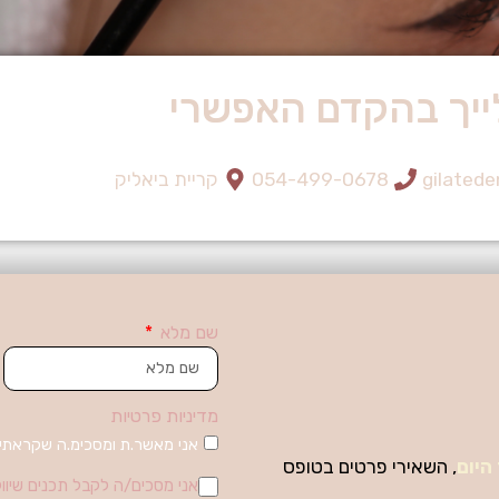
ייך בהקדם האפשרי
gilated
054-499-0678
קריית ביאליק
שם מלא
מדיניות פרטיות
אני מאשר.ת ומסכימ.ה שקראתי
היום
, השאירי פרטים בטופס
אני מסכים/ה לקבל תכנים שיווק