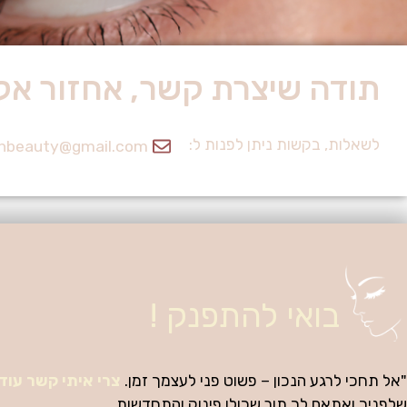
תודה שיצרת קשר, אחזור אל
עיצוב גבות
אומנות שמדגישה את היופי האישי
לשאלות, בקשות ניתן לפנות ל:
enbeauty@gmail.com
לקביעת תור לחצי כאן
בואי להתפנק !
"אל תחכי לרגע הנכון – פשוט פני לעצמך זמן.
צרי איתי קשר עוד 
שלפניך ואתאם לך תור שכולו פינוק והתחדשות.